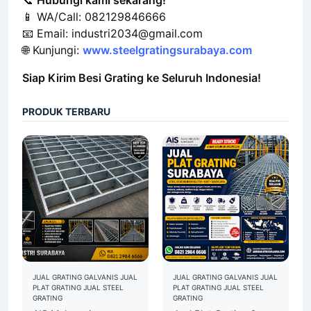
Besi Grating
Anda.
📞
Hubungi kami sekarang!
📱 WA/Call: 082129846666
📧 Email:
industri2034@gmail.com
🌐 Kunjungi:
www.steelgratingsurabaya.com
Siap Kirim Besi Grating ke Seluruh Indonesia!
PRODUK TERBARU
JUAL GRATING GALVANIS
JUAL
JUAL GRATING GALVANIS
JUAL