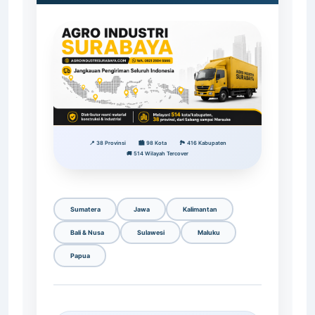
Merauke
📍 38 Provinsi
🏙️ 98 Kota
🏞️ 416 Kabupaten
🚚 514 Wilayah Tercover
Sumatera
Jawa
Kalimantan
Bali & Nusa
Sulawesi
Maluku
Papua