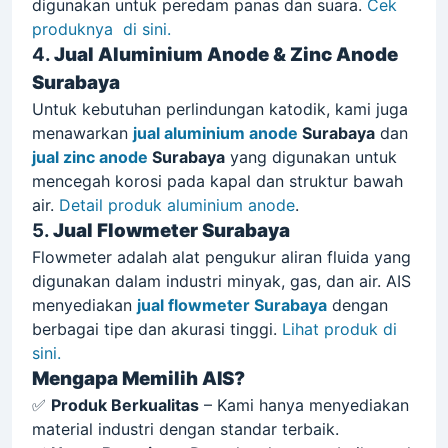
seperti
jual glasswool Surabaya
dan
jual
rockwool isolasi Surabaya
yang banyak
digunakan untuk peredam panas dan suara.
Cek
produknya di sini.
4.
Jual Aluminium Anode & Zinc Anode
Surabaya
Untuk kebutuhan perlindungan katodik, kami juga
menawarkan
jual aluminium anode
Surabaya
dan
jual zinc anode
Surabaya
yang digunakan untuk
mencegah korosi pada kapal dan struktur bawah
air.
Detail produk aluminium anode
.
5.
Jual Flowmeter Surabaya
Flowmeter adalah alat pengukur aliran fluida yang
digunakan dalam industri minyak, gas, dan air. AIS
menyediakan
jual flowmeter Surabaya
dengan
berbagai tipe dan akurasi tinggi.
Lihat produk di
sini.
Mengapa Memilih AIS?