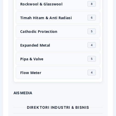
Steel Grating
9
Rockwool & Glasswool
8
Timah Hitam & Anti Radiasi
6
Cathodic Protection
5
Expanded Metal
4
Pipa & Valve
5
Flow Meter
4
AIS MEDIA