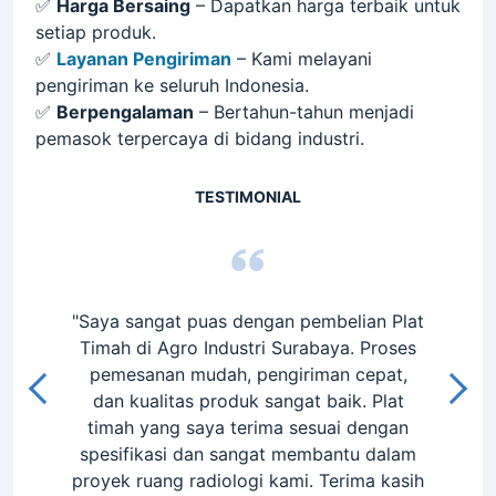
✅
Produk Berkualitas
– Kami hanya menyediakan
material industri dengan standar terbaik.
✅
Harga Bersaing
– Dapatkan harga terbaik untuk
setiap produk.
✅
Layanan Pengiriman
– Kami melayani
pengiriman ke seluruh Indonesia.
✅
Berpengalaman
– Bertahun-tahun menjadi
pemasok terpercaya di bidang industri.
TESTIMONIAL
ian Plat
"Pelayanan Agro Industri Surabaya sangat
"S
. Proses
memuaskan. Saya membeli Plat Grating
Alum
cepat,
untuk proyek konstruksi, dan kualitasnya
Sura
k. Plat
benar-benar sesuai harapan. Proses
katodi
 dengan
pengiriman cepat dan tim mereka sangat
dan s