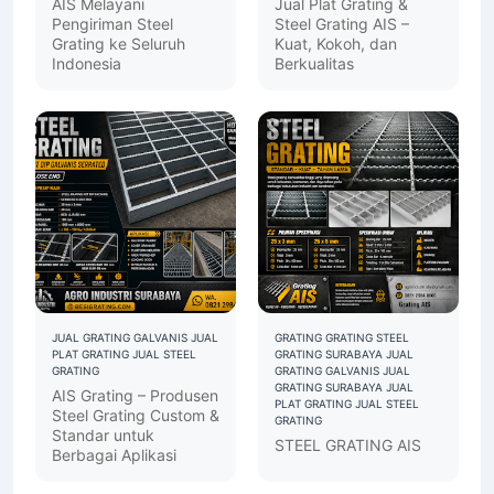
PLAT GRATING
JUAL STEEL
PLAT GRATING
JUAL STEEL
GRATING
GRATING
AIS Melayani
Jual Plat Grating &
Pengiriman Steel
Steel Grating AIS –
Grating ke Seluruh
Kuat, Kokoh, dan
Indonesia
Berkualitas
JUAL GRATING GALVANIS
JUAL
GRATING
GRATING STEEL
PLAT GRATING
JUAL STEEL
GRATING SURABAYA
JUAL
GRATING
GRATING GALVANIS
JUAL
GRATING SURABAYA
JUAL
AIS Grating – Produsen
PLAT GRATING
JUAL STEEL
Steel Grating Custom &
GRATING
Standar untuk
STEEL GRATING AIS