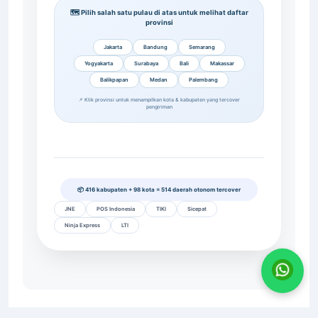
🗺️ Pilih salah satu pulau di atas untuk melihat daftar
provinsi
Jakarta
Bandung
Semarang
Yogyakarta
Surabaya
Bali
Makassar
Balikpapan
Medan
Palembang
📌 Klik provinsi untuk menampilkan kota & kabupaten yang tercover
pengiriman
📦 416 kabupaten + 98 kota = 514 daerah otonom tercover
JNE
POS Indonesia
TIKI
Sicepat
Ninja Express
LTI