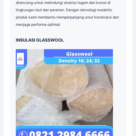
Magnesium Anode berkualitas tinggi untuk perlindungan anti
Grating
Galvanis
Industri
karat pada kapal, tiang jembatan, dan dermaga. Anoda ini
Plat
Industri
Industrial
Indonesia
dirancang untuk melindungi struktur logam dari korosi di
Supplier
Grating
Galvanis
Indonesia
lingkungan laut dan perairan. Dengan teknologi mutakhir,
produk kami membantu memperpanjang umur konstruksi dan
Industrial
Indonesia
Indonesia
menjaga performa optimal.
Material
Industri
Industri
INSULASI GLASSWOOL
Indonesia
Industri
Supplier
Industrial
Industri
Surabaya
Material
Indonesia