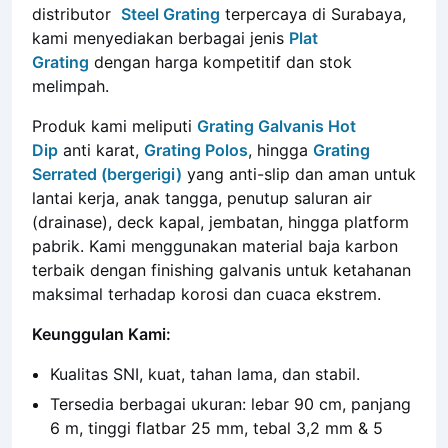
konstruksi, industri, atau infrastruktur Anda? Kami
adalah solusi tepat! Sebagai supplier dan
distributor
Steel Grating
terpercaya di Surabaya,
kami menyediakan berbagai jenis
Plat
Grating
dengan harga kompetitif dan stok
melimpah.
Produk kami meliputi
Grating Galvanis Hot
Dip
anti karat,
Grating Polos
, hingga
Grating
Serrated (bergerigi)
yang anti-slip dan aman untuk
lantai kerja, anak tangga, penutup saluran air
(drainase), deck kapal, jembatan, hingga platform
pabrik
. Kami menggunakan material baja karbon
terbaik dengan finishing galvanis untuk ketahanan
maksimal terhadap korosi dan cuaca ekstrem
.
Keunggulan Kami:
Kualitas SNI, kuat, tahan lama, dan stabil.
Tersedia berbagai ukuran: lebar 90 cm, panjang