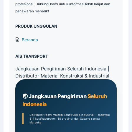
solusi untuk install steel gratings, AIS siap memenuhi semua
kebutuhan grating Anda dengan layanan yang cepat dan
profesional. Hubungi kami untuk informasi lebih lanjut dan
penawaran menarik!
PRODUK UNGGULAN
Beranda
AIS TRANSPORT
Jangkauan Pengiriman Seluruh Indonesia |
Distributor Material Konstruksi & Industrial
🌏 Jangkauan Pengiriman
Seluruh
Indonesia
Distributor resmi material konstruksi & industrial — melayani
514 kota/kabupaten, 38 provinsi, dari Sabang sampai