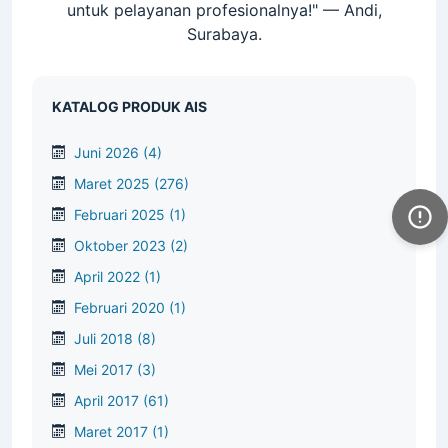
tu dalam
responsif dalam menjawab pertanyaan
Pengir
ima kasih
saya. Sangat direkomendasikan!" — Budi,
ramah s
" — Andi,
Balikpapan.
dan pas
s
KATALOG PRODUK AIS
Juni 2026
(4)
Maret 2025
(276)
Februari 2025
(1)
Oktober 2023
(2)
April 2022
(1)
Februari 2020
(1)
Juli 2018
(8)
Mei 2017
(3)
April 2017
(61)