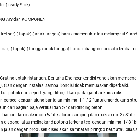
ter ( ready Stok)
TING AIS dan KOMPONEN
( trotoar) ( tapak) ( anak tangga) harus memenuhi atau melampaui Sta
trotoar) ( tapak) ( tangga anak tangga) harus dibangun dari satu lembar d
Grating untuk rintangan. Beritahu Engineer kondisi yang akan mempeng
njutkan dengan instalasi sampai kondisi tidak memuaskan diperbaiki.
dasi pabrik dan seperti yang ditunjukkan pada gambar konstruksi.
an persegi dengan ujung bantalan minimal 1-1 / 2 " untuk mendukung stru
uh dari bagian baja vertikal dan ½ " dari dinding beton.
ara bagian dari maksimum ¼ " di saluran samping dan maksimum 3/ 8" di u
diagonal atau melingkar dipotong terkena tepi dengan minimal 1/ 8 " bar t
 jalan dengan produsen disediakan sambatan piring; dibaut atau dilas