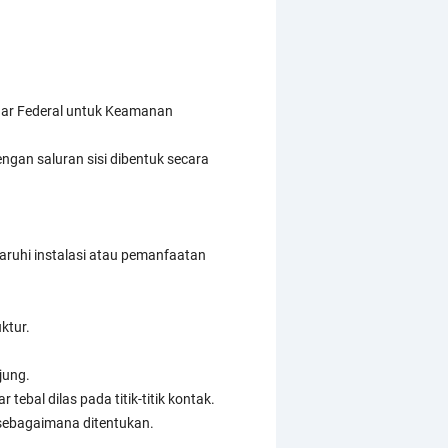
ndar Federal untuk Keamanan
engan saluran sisi dibentuk secara
aruhi instalasi atau pemanfaatan
ktur.
jung.
ebal dilas pada titik-titik kontak.
 sebagaimana ditentukan.