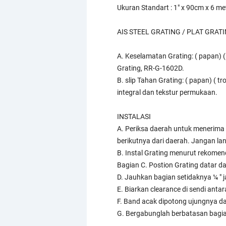
Ukuran Standart : 1" x 90cm x 6 me
AIS STEEL GRATING / PLAT GRA
A. Keselamatan Grating: ( papan) 
Grating, RR-G-1602D.
B. slip Tahan Grating: ( papan) ( 
integral dan tekstur permukaan.
INSTALASI
A. Periksa daerah untuk menerima 
berikutnya dari daerah. Jangan la
B. Instal Grating menurut rekomen
Bagian C. Postion Grating datar d
D. Jauhkan bagian setidaknya ¼ " ja
E. Biarkan clearance di sendi ant
F. Band acak dipotong ujungnya dan 
G. Bergabunglah berbatasan bagian