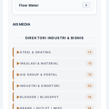
Flow Meter
4
AIS MEDIA
DIREKTORI INDUSTRI & BISNIS
▶
STEEL & GRATING
13
Steel
Grating
Surabaya
▶
INSULASI & MATERIAL
12
Surabaya
▶
AIS GROUP & PORTAL
15
Steel
Grating
Indonesia
Industri
Industri
Surabaya
▶
INDUSTRI & DIREKTORI
24
Plat
Timah
Radiasi
Steel
Grating
Galvanis
Indonesia
Industri
Indonesia
▶
BLOGGER / BLOGSPOT
16
Industri
Surabaya
Timbal
Proteksi
Radiasi
Grating
Galvanis
Surabaya
▶
BRAND / OUTLET / MISC
26