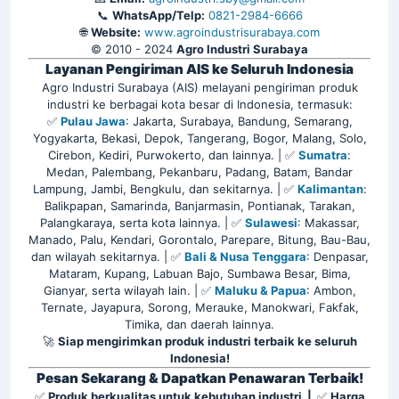
📞
WhatsApp/Telp:
0821-2984-6666
🌐
Website:
www.agroindustrisurabaya.com
© 2010 - 2024
Agro Industri Surabaya
Layanan Pengiriman AIS ke Seluruh Indonesia
Agro Industri Surabaya (AIS) melayani pengiriman produk
industri ke berbagai kota besar di Indonesia, termasuk:
✅
Pulau Jawa
: Jakarta, Surabaya, Bandung, Semarang,
Yogyakarta, Bekasi, Depok, Tangerang, Bogor, Malang, Solo,
Cirebon, Kediri, Purwokerto, dan lainnya. | ✅
Sumatra
:
Medan, Palembang, Pekanbaru, Padang, Batam, Bandar
Lampung, Jambi, Bengkulu, dan sekitarnya. | ✅
Kalimantan
:
Balikpapan, Samarinda, Banjarmasin, Pontianak, Tarakan,
Palangkaraya, serta kota lainnya. | ✅
Sulawesi
: Makassar,
Manado, Palu, Kendari, Gorontalo, Parepare, Bitung, Bau-Bau,
dan wilayah sekitarnya. | ✅
Bali & Nusa Tenggara
: Denpasar,
Mataram, Kupang, Labuan Bajo, Sumbawa Besar, Bima,
Gianyar, serta wilayah lain. | ✅
Maluku & Papua
: Ambon,
Ternate, Jayapura, Sorong, Merauke, Manokwari, Fakfak,
Timika, dan daerah lainnya.
🚀
Siap mengirimkan produk industri terbaik ke seluruh
Indonesia!
Pesan Sekarang & Dapatkan Penawaran Terbaik!
✅
Produk berkualitas untuk kebutuhan industri |
✅
Harga