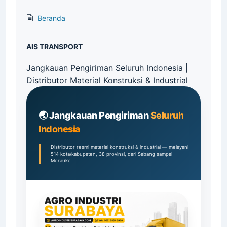
Beranda
AIS TRANSPORT
Jangkauan Pengiriman Seluruh Indonesia |
Distributor Material Konstruksi & Industrial
Supplier
🌏 Jangkauan Pengiriman
Seluruh
Indonesia
Distributor resmi material konstruksi & industrial — melayani
514 kota/kabupaten, 38 provinsi, dari Sabang sampai
Merauke