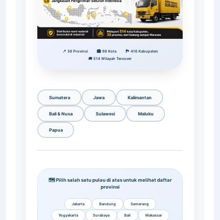
📍 38 Provinsi
🏙️ 98 Kota
🏞️ 416 Kabupaten
🚚 514 Wilayah Tercover
Sumatera
Jawa
Kalimantan
Bali & Nusa
Sulawesi
Maluku
Papua
🗺️ Pilih salah satu pulau di atas untuk melihat daftar
provinsi
Jakarta
Bandung
Semarang
Yogyakarta
Surabaya
Bali
Makassar