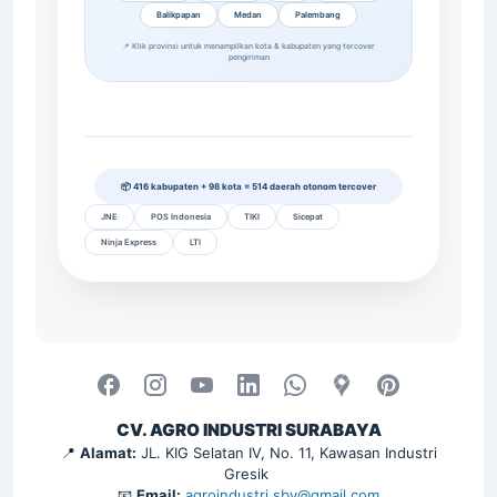
Balikpapan
Medan
Palembang
📌 Klik provinsi untuk menampilkan kota & kabupaten yang tercover
pengiriman
📦 416 kabupaten + 98 kota = 514 daerah otonom tercover
JNE
POS Indonesia
TIKI
Sicepat
Ninja Express
LTI
CV. AGRO INDUSTRI SURABAYA
📍
Alamat:
JL. KIG Selatan IV, No. 11, Kawasan Industri
Gresik
📧
Email:
agroindustri.sby@gmail.com