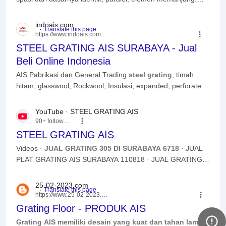
STEEL GRATING AISbiasanya terdiri dari satu set ...
Read
more
indoais.com
https://www.indoais.com
› 2016/07
STEEL GRATING AIS SURABAYA - Jual
Beli Online Indonesia
AIS Pabrikasi dan General Trading
steel grating
, timah
hitam, glasswool, Rockwool, Insulasi, expanded, perforated
di surabaya Telp/wa 0821 2984 6666.
YouTube · STEEL GRATING AIS
90+ followers
STEEL GRATING AIS
Videos ·
JUAL GRATING 305 DI SURABAYA 6718
· JUAL
PLAT GRATING AIS SURABAYA 110818 · JUAL GRATING
CUSTOME DI SURABAYA 110818.
Read more
25-02-2023.com
https://www.25-02-2023.com
› Gr...
Grating Floor - PRODUK AIS
Grating AIS memiliki desain yang kuat dan tahan lama