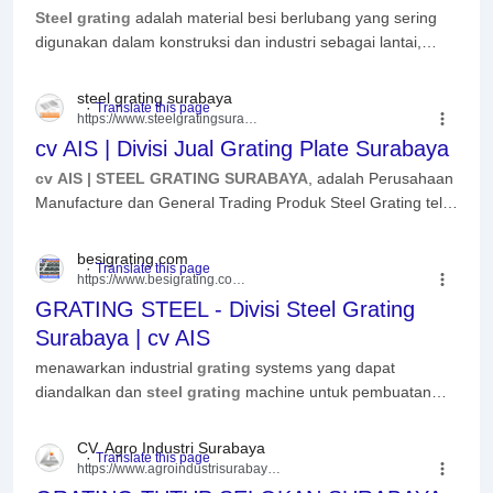
Steel grating
adalah material besi berlubang yang sering
digunakan dalam konstruksi dan industri sebagai lantai,
tangga, atau penutup saluran air. Kami ...
Read more
steel grating surabaya
https://www.steelgratingsurabaya.com
cv AIS | Divisi Jual Grating Plate Surabaya
cv AIS | STEEL GRATING SURABAYA
, adalah Perusahaan
Manufacture dan General Trading Produk Steel Grating telp.
082129846666.
besigrating.com
https://www.besigrating.com
› grati...
GRATING STEEL - Divisi Steel Grating
Surabaya | cv AIS
menawarkan industrial
grating
systems yang dapat
diandalkan dan
steel grating
machine untuk pembuatan
grating
secara efisien.
AIS
(Agro Industri Surabaya) ...
CV. Agro Industri Surabaya
https://www.agroindustrisurabaya.com
› ...