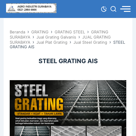
›
›
›
Beranda
GRATING
GRATING STEEL
GRATING
›
›
SURABAYA
Jual Grating Galvanis
JUAL GRATING
›
›
›
SURABAYA
Jual Plat Grating
Jual Steel Grating
STEEL
GRATING AIS
STEEL GRATING AIS