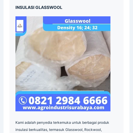
Material
Industri
Industri
INSULASI GLASSWOOL
Indonesia
Industri
Supplier
Industrial
Industri
Surabaya
Material
Indonesia
Indonesia
Kami adalah penyedia terkemuka untuk berbagai produk
insulasi berkualitas, termasuk Glasswool, Rockwool,