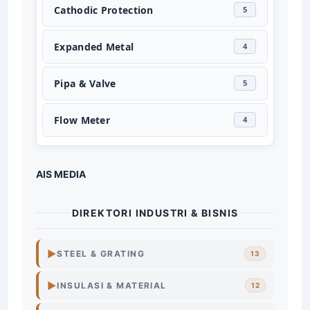
Cathodic Protection
5
Expanded Metal
4
Pipa & Valve
5
Flow Meter
4
AIS MEDIA
DIREKTORI INDUSTRI & BISNIS
▶
STEEL & GRATING
13
Steel
Grating
Surabaya
▶
INSULASI & MATERIAL
12