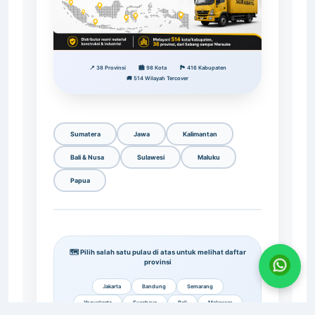
📍 38 Provinsi
🏙️ 98 Kota
🏞️ 416 Kabupaten
🚚 514 Wilayah Tercover
Sumatera
Jawa
Kalimantan
Bali & Nusa
Sulawesi
Maluku
Papua
🗺️ Pilih salah satu pulau di atas untuk melihat daftar
provinsi
Jakarta
Bandung
Semarang
Yogyakarta
Surabaya
Bali
Makassar