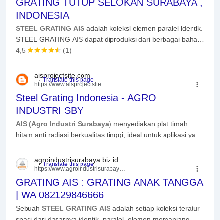
GRATING TUTUP SELOKAN SURABAYA ,
INDONESIA
STEEL GRATING AIS
adalah koleksi elemen paralel identik.
STEEL GRATING AIS dapat diproduksi dari berbagai bahan
seperti baja, aluminium, dan fiberglass.
4,5
(1)
aisprojectsite.com
https://www.aisprojectsite.com
› st...
Steel Grating Indonesia - AGRO
INDUSTRI SBY
AIS (Agro Industri Surabaya
) menyediakan plat timah
hitam anti radiasi berkualitas tinggi, ideal untuk aplikasi yang
memerlukan perlindungan maksimal terhadap ...
Read
more
agroindustrisurabaya.biz.id
https://www.agroindustrisurabaya.biz.id
› ...
GRATING AIS : GRATING ANAK TANGGA
| WA 082129846666
Sebuah
STEEL GRATING AIS
adalah setiap koleksi teratur
spasi dari dasarnya identik, paralel, elemen memanjang.