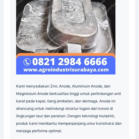
Expanded Metal
Mesh
Industri
Supplier
Surabaya
Pallet
Mesh
Indonesia
Grating
Indonesia
Industrial
Supplier
Steel
Grating
Supplier
Industri
Pallet
Mesh
Insulasi
Industrial
Supplier
supplier
Industri
Grating
Pallet
Mesh
Industri
Insulasi
Industrial
Supplier
Surabaya
Serrated
Grating
Industri
Pallet
Mesh
Pipa
Supplier
Industri
Kami menyediakan Zinc Anode, Aluminium Anode, dan
Indonesia
Magnesium Anode berkualitas tinggi untuk perlindungan anti
Grating
Galvanis
Industri
karat pada kapal, tiang jembatan, dan dermaga. Anoda ini
Plat
Industri
Industrial
Indonesia
dirancang untuk melindungi struktur logam dari korosi di
Supplier
Grating
Galvanis
Indonesia
lingkungan laut dan perairan. Dengan teknologi mutakhir,
produk kami membantu memperpanjang umur konstruksi dan
Industrial
Indonesia
Indonesia
menjaga performa optimal.