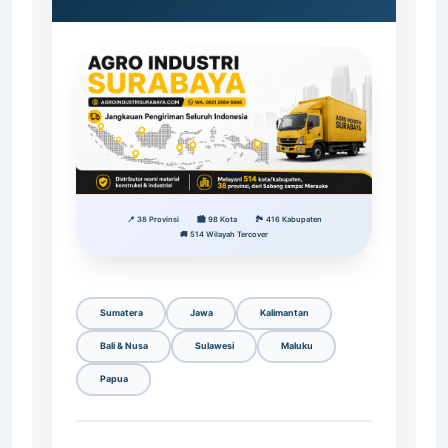
📍 38 Provinsi
🏙️ 98 Kota
🏞️ 416 Kabupaten
🚚 514 Wilayah Tercover
Sumatera
Jawa
Kalimantan
Bali & Nusa
Sulawesi
Maluku
Papua