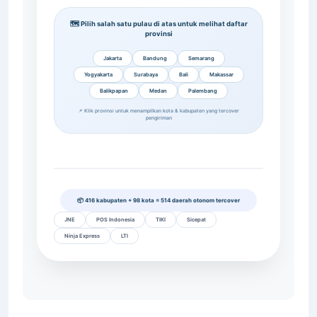
🗺️ Pilih salah satu pulau di atas untuk melihat daftar
provinsi
Jakarta
Bandung
Semarang
Yogyakarta
Surabaya
Bali
Makassar
Balikpapan
Medan
Palembang
📌 Klik provinsi untuk menampilkan kota & kabupaten yang tercover
pengiriman
📦 416 kabupaten + 98 kota = 514 daerah otonom tercover
JNE
POS Indonesia
TIKI
Sicepat
Ninja Express
LTI