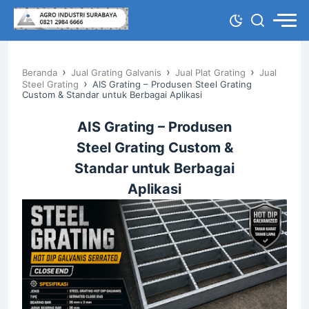
›
›
›
Beranda
Jual Grating Galvanis
Jual Plat Grating
Jual
›
Steel Grating
AIS Grating – Produsen Steel Grating
Custom & Standar untuk Berbagai Aplikasi
AIS Grating – Produsen
Steel Grating Custom &
Standar untuk Berbagai
Aplikasi