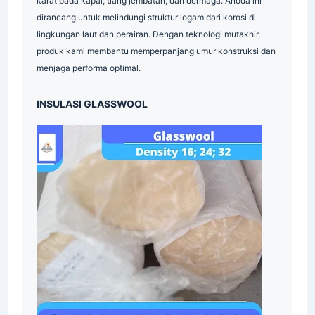
karat pada kapal, tiang jembatan, dan dermaga. Anoda ini
Plat
Industri
Industrial
Indonesia
dirancang untuk melindungi struktur logam dari korosi di
Supplier
Grating
Galvanis
Indonesia
lingkungan laut dan perairan. Dengan teknologi mutakhir,
produk kami membantu memperpanjang umur konstruksi dan
Industrial
Indonesia
Indonesia
menjaga performa optimal.
Material
Industri
Industri
INSULASI GLASSWOOL
Indonesia
Industri
Supplier
Industrial
Industri
Surabaya
Material
Indonesia