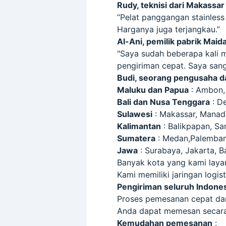
Rudy, teknisi dari Makassar
“Pelat panggangan stainless
Harganya juga terjangkau.”
Al-Ani, pemilik pabrik Maid
"Saya sudah beberapa kali m
pengiriman cepat. Saya san
Budi, seorang pengusaha da
Maluku dan Papua
: Ambon,
Bali dan Nusa Tenggara
: D
Sulawesi
: Makassar, Manado
Kalimantan
: Balikpapan, Sa
Sumatera
: Medan,Palemban
Jawa
: Surabaya, Jakarta, 
Banyak kota yang kami layan
Kami memiliki jaringan log
Pengiriman seluruh Indone
Proses pemesanan cepat dan
Anda dapat memesan secara 
Kemudahan pemesanan
: