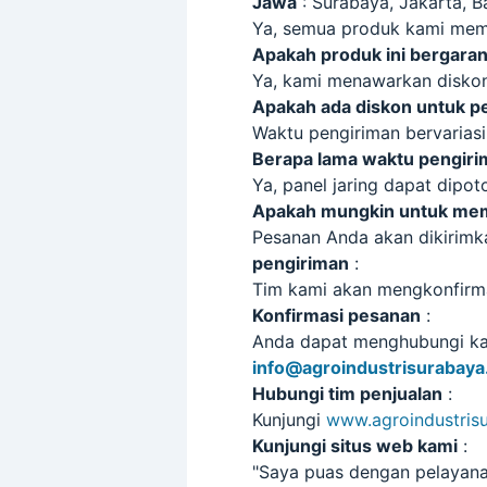
Jawa
: Surabaya, Jakarta, 
Ya, semua produk kami memil
Apakah produk ini bergaran
Ya, kami menawarkan diskon
Apakah ada diskon untuk p
Waktu pengiriman bervariasi 
Berapa lama waktu pengir
Ya, panel jaring dapat dipo
Apakah mungkin untuk memo
Pesanan Anda akan dikirimk
pengiriman
:
Tim kami akan mengkonfirma
Konfirmasi pesanan
:
Anda dapat menghubungi k
info@agroindustrisurabay
Hubungi tim penjualan
:
Kunjungi
www.agroindustris
Kunjungi situs web kami
:
"Saya puas dengan pelayana