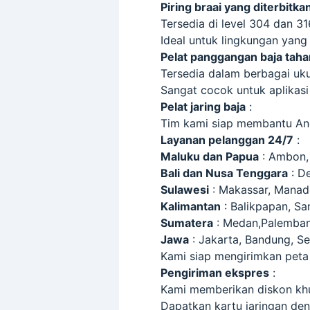
Piring braai yang diterbitka
Tersedia di level 304 dan 31
Ideal untuk lingkungan yang
Pelat panggangan baja taha
Tersedia dalam berbagai uku
Sangat cocok untuk aplikasi 
Pelat jaring baja
:
Tim kami siap membantu An
Layanan pelanggan 24/7
:
Maluku dan Papua
: Ambon,
Bali dan Nusa Tenggara
: D
Sulawesi
: Makassar, Manado
Kalimantan
: Balikpapan, Sa
Sumatera
: Medan,Palemban
Jawa
: Jakarta, Bandung, S
Kami siap mengirimkan peta j
Pengiriman ekspres
:
Kami memberikan diskon khu
Dapatkan kartu jaringan den