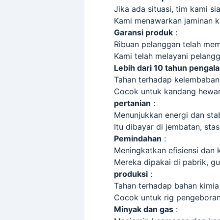
Jika ada situasi, tim kami 
Kami menawarkan jaminan ku
Garansi produk
:
Ribuan pelanggan telah me
Kami telah melayani pelangga
Lebih dari 10 tahun pengal
Tahan terhadap kelembaban 
Cocok untuk kandang hewan
pertanian
:
Menunjukkan energi dan stabi
Itu dibayar di jembatan, sta
Pemindahan
:
Meningkatkan efisiensi dan 
Mereka dipakai di pabrik, g
produksi
:
Tahan terhadap bahan kimia 
Cocok untuk rig pengeboran
Minyak dan gas
: