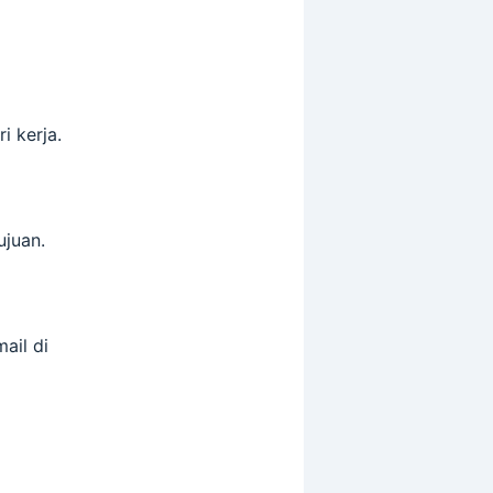
i kerja.
ujuan.
ail di