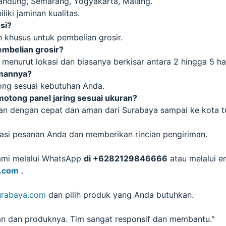
Bandung, Semarang, Yogyakarta, Malang.
iki jaminan kualitas.
si?
 khusus untuk pembelian grosir.
embelian grosir?
menurut lokasi dan biasanya berkisar antara 2 hingga 5 har
imannya?
tong sesuai kebutuhan Anda.
tong panel jaring sesuai ukuran?
an dengan cepat dan aman dari Surabaya sampai ke kota t
si pesanan Anda dan memberikan rincian pengiriman.
ami melalui WhatsApp
di +6282129846666
atau melalui em
a.com
.
urabaya.com
dan pilih produk yang Anda butuhkan.
n dan produknya. Tim sangat responsif dan membantu."