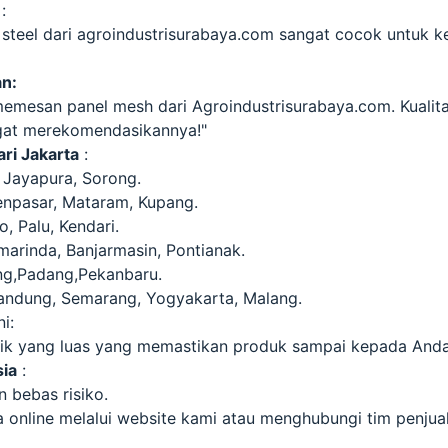
:
 steel dari agroindustrisurabaya.com sangat cocok untuk k
an:
emesan panel mesh dari Agroindustrisurabaya.com. Kualita
gat merekomendasikannya!"
ri Jakarta
:
 Jayapura, Sorong.
enpasar, Mataram, Kupang.
, Palu, Kendari.
marinda, Banjarmasin, Pontianak.
g,Padang,Pekanbaru.
Bandung, Semarang, Yogyakarta, Malang.
i:
istik yang luas yang memastikan produk sampai kepada An
sia
:
 bebas risiko.
online melalui website kami atau menghubungi tim penjua