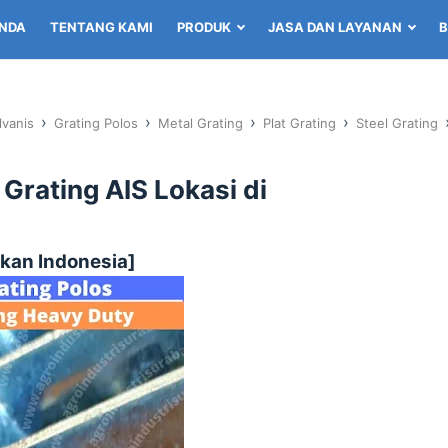
NDA
TENTANG KAMI
PRODUK
JASA DAN LAYANAN
B
›
›
›
›
lvanis
Grating Polos
Metal Grating
Plat Grating
Steel Grating
 Grating AIS Lokasi di
kan Indonesia]