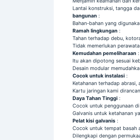
Menjamin keamanan dan ke
Lantai konstruksi, tangga d
bangunan
:
Bahan-bahan yang digunakan
Ramah lingkungan
:
Tahan terhadap debu, kotor
Tidak memerlukan perawatan 
Kemudahan pemeliharaan
:
Itu akan dipotong sesuai ke
Desain modular memudahka
Cocok untuk instalasi
:
Ketahanan terhadap abrasi, 
Kartu jaringan kami diranca
Daya Tahan Tinggi
:
Cocok untuk penggunaan di 
Galvanis untuk ketahanan ya
Pelat kisi galvanis
:
Cocok untuk tempat basah at
Dilengkapi dengan permukaa