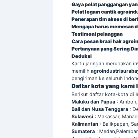
Gaya pelat panggangan yan
Pelat logam cantik agroin
Penerapan tim akses di ber
Mengapa harus memesan di
Testimoni pelanggan
Cara pesan braai hak agro
Pertanyaan yang Sering D
Deduksi
Kartu jaringan merupakan in
memilih
agroindustrisurab
pengiriman ke seluruh Indone
Daftar kota yang kami 
Berikut daftar kota-kota di 
Maluku dan Papua
: Ambon,
Bali dan Nusa Tenggara
: D
Sulawesi
: Makassar, Manado
Kalimantan
: Balikpapan, Sa
Sumatera
: Medan,Palemban