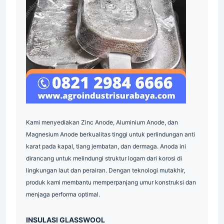
Pallet
Mesh
Indonesia
Grating
Indonesia
Industrial
Supplier
Steel
Grating
Supplier
Industri
Pallet
Mesh
Insulasi
Industrial
Supplier
supplier
Industri
Grating
Pallet
Mesh
Industri
Insulasi
Industrial
Supplier
Surabaya
Serrated
Grating
Industri
Pallet
Mesh
Pipa
Supplier
Industri
Kami menyediakan Zinc Anode, Aluminium Anode, dan
Indonesia
Magnesium Anode berkualitas tinggi untuk perlindungan anti
Grating
Galvanis
Industri
karat pada kapal, tiang jembatan, dan dermaga. Anoda ini
Plat
Industri
Industrial
Indonesia
dirancang untuk melindungi struktur logam dari korosi di
Supplier
Grating
Galvanis
Indonesia
lingkungan laut dan perairan. Dengan teknologi mutakhir,
produk kami membantu memperpanjang umur konstruksi dan
Industrial
Indonesia
Indonesia
menjaga performa optimal.
Material
Industri
Industri
INSULASI GLASSWOOL