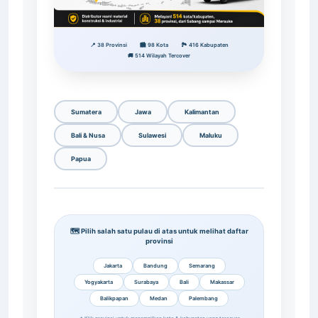
📍 38 Provinsi
🏙️ 98 Kota
🏞️ 416 Kabupaten
🚚 514 Wilayah Tercover
Sumatera
Jawa
Kalimantan
Bali & Nusa
Sulawesi
Maluku
Papua
🗺️ Pilih salah satu pulau di atas untuk melihat daftar
provinsi
Jakarta
Bandung
Semarang
Yogyakarta
Surabaya
Bali
Makassar
Balikpapan
Medan
Palembang