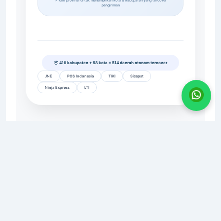
📌 Klik provinsi untuk menampilkan kota & kabupaten yang tercover
pengiriman
📦 416 kabupaten + 98 kota = 514 daerah otonom tercover
JNE
POS Indonesia
TIKI
Sicepat
Ninja Express
LTI
CV. AGRO INDUSTRI SURABAYA
📍
Alamat:
JL. KIG Selatan IV, No. 11, Kawasan Industri
Gresik
📧
Email:
agroindustri.sby@gmail.com
📞
WhatsApp/Telp:
0821-2984-6666
🌐
Website:
www.agroindustrisurabaya.com