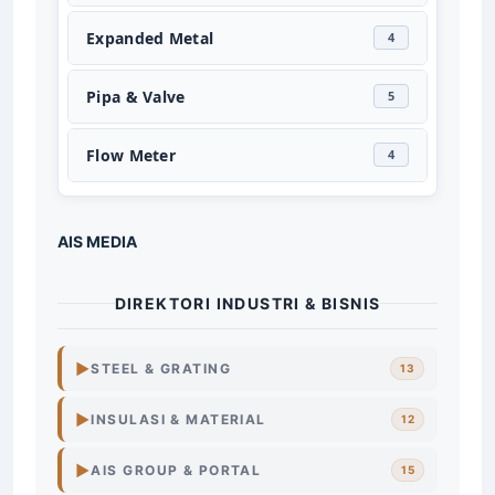
Expanded Metal
4
Pipa & Valve
5
Flow Meter
4
AIS MEDIA
DIREKTORI INDUSTRI & BISNIS
▶
STEEL & GRATING
13
Steel
Grating
Surabaya
▶
INSULASI & MATERIAL
12
Surabaya
▶
AIS GROUP & PORTAL
15
Steel
Grating
Indonesia
Industri