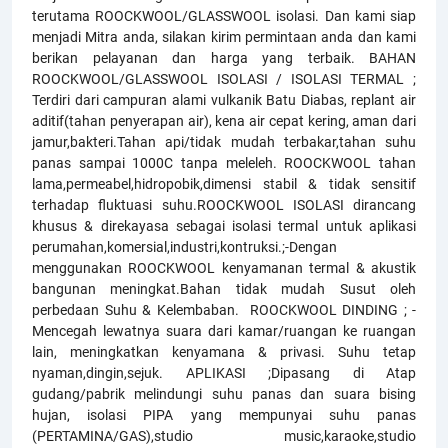
terutama ROOCKWOOL/GLASSWOOL isolasi. Dan kami siap
menjadi Mitra anda, silakan kirim permintaan anda dan kami
berikan pelayanan dan harga yang terbaik. BAHAN
ROOCKWOOL/GLASSWOOL ISOLASI / ISOLASI TERMAL ;
Terdiri dari campuran alami vulkanik Batu Diabas, replant air
aditif(tahan penyerapan air), kena air cepat kering, aman dari
jamur,bakteri.Tahan api/tidak mudah terbakar,tahan suhu
panas sampai 1000C tanpa meleleh. ROOCKWOOL tahan
lama,permeabel,hidropobik,dimensi stabil & tidak sensitif
terhadap fluktuasi suhu.ROOCKWOOL ISOLASI dirancang
khusus & direkayasa sebagai isolasi termal untuk aplikasi
perumahan,komersial,industri,kontruksi.;-Dengan
menggunakan ROOCKWOOL kenyamanan termal & akustik
bangunan meningkat.Bahan tidak mudah Susut oleh
perbedaan Suhu & Kelembaban. ROOCKWOOL DINDING ; -
Mencegah lewatnya suara dari kamar/ruangan ke ruangan
lain, meningkatkan kenyamana & privasi. Suhu tetap
nyaman,dingin,sejuk. APLIKASI ;Dipasang di Atap
gudang/pabrik melindungi suhu panas dan suara bising
hujan, isolasi PIPA yang mempunyai suhu panas
(PERTAMINA/GAS),studio music,karaoke,studio