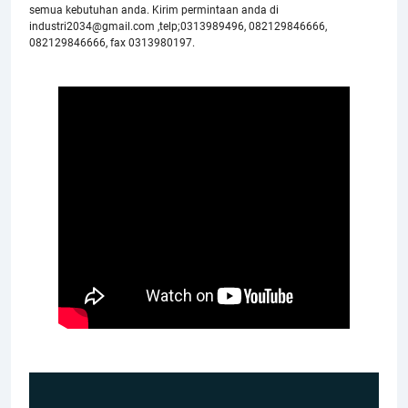
semua kebutuhan anda. Kirim permintaan anda di
industri2034@gmail.com ,telp;0313989496, 082129846666,
082129846666, fax 0313980197.