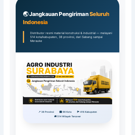
🌏 Jangkauan Pengiriman
Seluruh
Indonesia
Distributor resmi material konstruksi & industrial — melayani
514 kota/kabupaten, 38 provinsi, dari Sabang sampai
Merauke
📍 38 Provinsi
🏙️ 98 Kota
🏞️ 416 Kabupaten
🚚 514 Wilayah Tercover