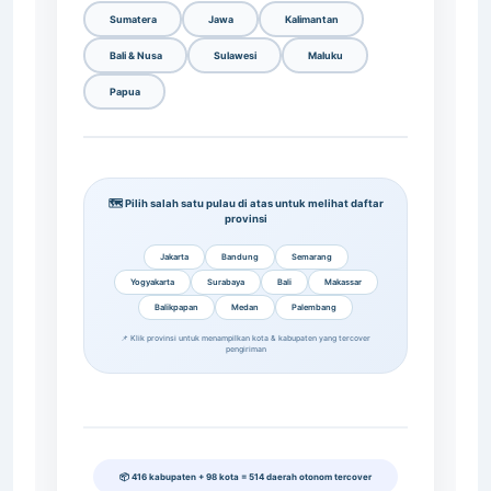
Sumatera
Jawa
Kalimantan
Bali & Nusa
Sulawesi
Maluku
Papua
🗺️ Pilih salah satu pulau di atas untuk melihat daftar
provinsi
Jakarta
Bandung
Semarang
Yogyakarta
Surabaya
Bali
Makassar
Balikpapan
Medan
Palembang
📌 Klik provinsi untuk menampilkan kota & kabupaten yang tercover
pengiriman
📦 416 kabupaten + 98 kota = 514 daerah otonom tercover