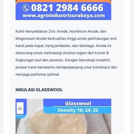
Insulasi
Industrial
Supplier
Surabaya
Serrated
Grating
Industri
Pallet
Mesh
Pipa
Supplier
Industri
Kami menyediakan Zinc Anode, Aluminium Anode, dan
Indonesia
Magnesium Anode berkualitas tinggi untuk perlindungan anti
Grating
Galvanis
Industri
karat pada kapal, tiang jembatan, dan dermaga. Anoda ini
Plat
Industri
Industrial
Indonesia
dirancang untuk melindungi struktur logam dari korosi di
Supplier
Grating
Galvanis
Indonesia
lingkungan laut dan perairan. Dengan teknologi mutakhir,
produk kami membantu memperpanjang umur konstruksi dan
Industrial
Indonesia
Indonesia
menjaga performa optimal.
Material
Industri
Industri
INSULASI GLASSWOOL
Indonesia
Industri
Supplier
Industrial
Industri
Surabaya
Material