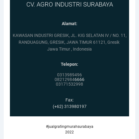
CV. AGRO INDUSTRI SURABAYA
Alamat:
KAWASAN INDUSTRI GRESIK, JL. KIG SELATAN IV / NO. 11,
RANDUAGUNG, GRESIK, JAWA TIMUR 61121, Gresik
Jawa Timur , Indonesia
Telepon:
0313989496
08212984
6666
03171532998
Fax:
(+62) 313980197
#jualgratingmurahsurabaya
2022