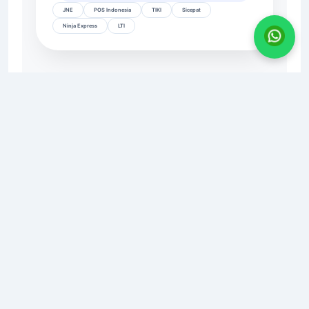
JNE
POS Indonesia
TIKI
Sicepat
Ninja Express
LTI
CV. AGRO INDUSTRI SURABAYA
📍
Alamat:
JL. KIG Selatan IV, No. 11, Kawasan Industri
Gresik
📧
Email:
agroindustri.sby@gmail.com
📞
WhatsApp/Telp:
0821-2984-6666
🌐
Website:
www.agroindustrisurabaya.com
© 2010 - 2024
Agro Industri Surabaya
Layanan Pengiriman AIS ke Seluruh Indonesia
Agro Industri Surabaya (AIS) melayani pengiriman produk
industri ke berbagai kota besar di Indonesia, termasuk:
✅
Pulau Jawa
: Jakarta, Surabaya, Bandung, Semarang,
Yogyakarta, Bekasi, Depok, Tangerang, Bogor, Malang, Solo,
Cirebon, Kediri, Purwokerto, dan lainnya. | ✅
Sumatra
: