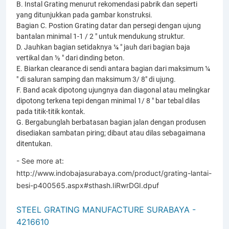
B. Instal Grating menurut rekomendasi pabrik dan seperti
yang ditunjukkan pada gambar konstruksi.
Bagian C. Postion Grating datar dan persegi dengan ujung
bantalan minimal 1-1 / 2 " untuk mendukung struktur.
D. Jauhkan bagian setidaknya ¼ " jauh dari bagian baja
vertikal dan ½ " dari dinding beton.
E. Biarkan clearance di sendi antara bagian dari maksimum ¼
" di saluran samping dan maksimum 3/ 8" di ujung.
F. Band acak dipotong ujungnya dan diagonal atau melingkar
dipotong terkena tepi dengan minimal 1/ 8 " bar tebal dilas
pada titik-titik kontak.
G. Bergabunglah berbatasan bagian jalan dengan produsen
disediakan sambatan piring; dibaut atau dilas sebagaimana
ditentukan.
- See more at:
http://www.indobajasurabaya.com/product/grating-lantai-
besi-p400565.aspx#sthash.IiRwrDGI.dpuf
STEEL GRATING MANUFACTURE SURABAYA -
4216610