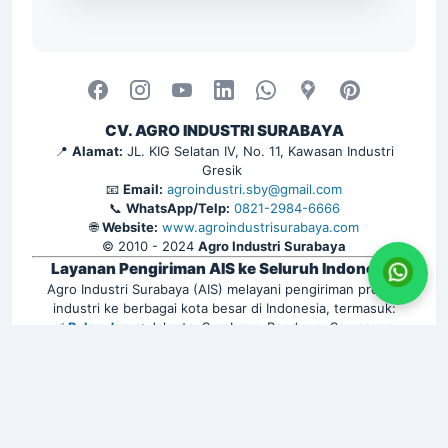
CV. AGRO INDUSTRI SURABAYA
📍
Alamat:
JL. KIG Selatan IV, No. 11, Kawasan Industri
Gresik
📧
Email:
agroindustri.sby@gmail.com
📞
WhatsApp/Telp:
0821-2984-6666
🌐
Website:
www.agroindustrisurabaya.com
© 2010 - 2024
Agro Industri Surabaya
Layanan Pengiriman AIS ke Seluruh Indonesia
Agro Industri Surabaya (AIS) melayani pengiriman produk
industri ke berbagai kota besar di Indonesia, termasuk:
✅
Pulau Jawa
: Jakarta, Surabaya, Bandung, Semarang,
Yogyakarta, Bekasi, Depok, Tangerang, Bogor, Malang, Solo,
Cirebon, Kediri, Purwokerto, dan lainnya. | ✅
Sumatra
:
Medan, Palembang, Pekanbaru, Padang, Batam, Bandar
Lampung, Jambi, Bengkulu, dan sekitarnya. | ✅
Kalimantan
:
Balikpapan, Samarinda, Banjarmasin, Pontianak, Tarakan,
Palangkaraya, serta kota lainnya. | ✅
Sulawesi
: Makassar,