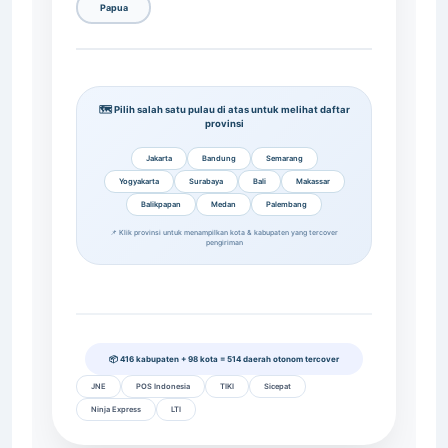
Papua
🗺️ Pilih salah satu pulau di atas untuk melihat daftar
provinsi
Jakarta
Bandung
Semarang
Yogyakarta
Surabaya
Bali
Makassar
Balikpapan
Medan
Palembang
📌 Klik provinsi untuk menampilkan kota & kabupaten yang tercover
pengiriman
📦 416 kabupaten + 98 kota = 514 daerah otonom tercover
JNE
POS Indonesia
TIKI
Sicepat
Ninja Express
LTI