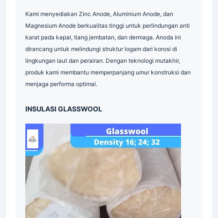
Pipa
Supplier
Industri
Kami menyediakan Zinc Anode, Aluminium Anode, dan
Indonesia
Magnesium Anode berkualitas tinggi untuk perlindungan anti
Grating
Galvanis
Industri
karat pada kapal, tiang jembatan, dan dermaga. Anoda ini
Plat
Industri
Industrial
Indonesia
dirancang untuk melindungi struktur logam dari korosi di
Supplier
Grating
Galvanis
Indonesia
lingkungan laut dan perairan. Dengan teknologi mutakhir,
produk kami membantu memperpanjang umur konstruksi dan
Industrial
Indonesia
Indonesia
menjaga performa optimal.
Material
Industri
Industri
INSULASI GLASSWOOL
Indonesia
Industri
Supplier
Industrial
Industri
Surabaya
Material