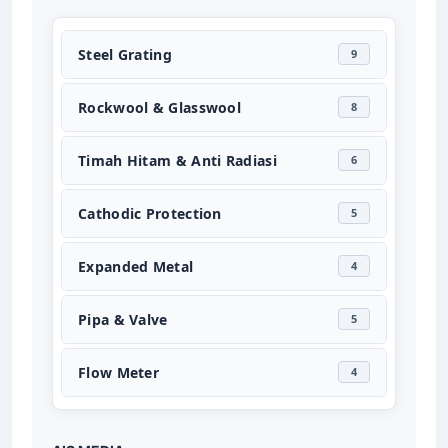
Steel Grating
9
Rockwool & Glasswool
8
Timah Hitam & Anti Radiasi
6
Cathodic Protection
5
Expanded Metal
4
Pipa & Valve
5
Flow Meter
4