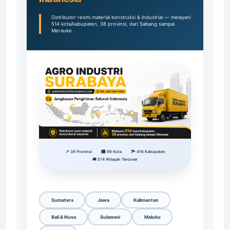
Distributor resmi material konstruksi & industrial — melayani
514 kota/kabupaten, 38 provinsi, dari Sabang sampai
Merauke
📍 38 Provinsi
🏙️ 98 Kota
🏞️ 416 Kabupaten
🚚 514 Wilayah Tercover
Sumatera
Jawa
Kalimantan
Bali & Nusa
Sulawesi
Maluku