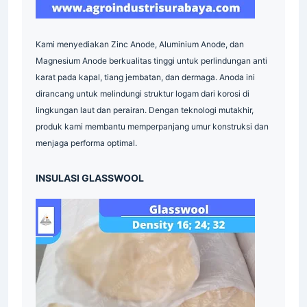
Surabaya
Serrated
Grating
Industri
Pallet
Mesh
Pipa
Supplier
Industri
Kami menyediakan Zinc Anode, Aluminium Anode, dan
Indonesia
Magnesium Anode berkualitas tinggi untuk perlindungan anti
Grating
Galvanis
Industri
karat pada kapal, tiang jembatan, dan dermaga. Anoda ini
Plat
Industri
Industrial
Indonesia
dirancang untuk melindungi struktur logam dari korosi di
Supplier
Grating
Galvanis
Indonesia
lingkungan laut dan perairan. Dengan teknologi mutakhir,
produk kami membantu memperpanjang umur konstruksi dan
Industrial
Indonesia
Indonesia
menjaga performa optimal.
Material
Industri
Industri
INSULASI GLASSWOOL
Indonesia
Industri
Supplier
Industrial
Industri
Surabaya
Material