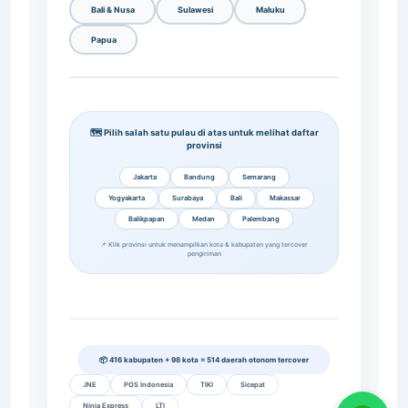
Bali & Nusa
Sulawesi
Maluku
Papua
🗺️ Pilih salah satu pulau di atas untuk melihat daftar
provinsi
Jakarta
Bandung
Semarang
Yogyakarta
Surabaya
Bali
Makassar
Balikpapan
Medan
Palembang
📌 Klik provinsi untuk menampilkan kota & kabupaten yang tercover
pengiriman
📦 416 kabupaten + 98 kota = 514 daerah otonom tercover
JNE
POS Indonesia
TIKI
Sicepat
Ninja Express
LTI