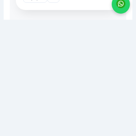
CV. AGRO INDUSTRI SURABAYA
📍
Alamat:
JL. KIG Selatan IV, No. 11, Kawasan Industri
Gresik
📧
Email:
agroindustri.sby@gmail.com
📞
WhatsApp/Telp:
0821-2984-6666
🌐
Website:
www.agroindustrisurabaya.com
© 2010 - 2024
Agro Industri Surabaya
Layanan Pengiriman AIS ke Seluruh Indonesia
Agro Industri Surabaya (AIS) melayani pengiriman produk
industri ke berbagai kota besar di Indonesia, termasuk:
✅
Pulau Jawa
: Jakarta, Surabaya, Bandung, Semarang,
Yogyakarta, Bekasi, Depok, Tangerang, Bogor, Malang, Solo,
Cirebon, Kediri, Purwokerto, dan lainnya. | ✅
Sumatra
:
Medan, Palembang, Pekanbaru, Padang, Batam, Bandar
Lampung, Jambi, Bengkulu, dan sekitarnya. | ✅
Kalimantan
: