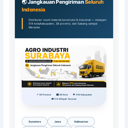
🌏 Jangkauan Pengiriman
Seluruh
Indonesia
Distributor resmi material konstruksi & industrial — melayani
514 kota/kabupaten, 38 provinsi, dari Sabang sampai
Merauke
📍 38 Provinsi
🏙️ 98 Kota
🏞️ 416 Kabupaten
🚚 514 Wilayah Tercover
Sumatera
Jawa
Kalimantan