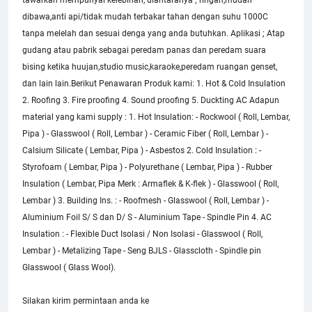
tawarkan mempunyai kelebihan, diantaranya ; ringan,mudah
dibawa,anti api/tidak mudah terbakar tahan dengan suhu 1000C
tanpa melelah dan sesuai denga yang anda butuhkan. Aplikasi ; Atap
gudang atau pabrik sebagai peredam panas dan peredam suara
bising ketika huujan,studio music,karaoke,peredam ruangan genset,
dan lain lain.Berikut Penawaran Produk kami: 1. Hot & Cold Insulation
2. Roofing 3. Fire proofing 4. Sound proofing 5. Duckting AC Adapun
material yang kami supply : 1. Hot Insulation: - Rockwool ( Roll, Lembar,
Pipa ) - Glasswool ( Roll, Lembar ) - Ceramic Fiber ( Roll, Lembar ) -
Calsium Silicate ( Lembar, Pipa ) - Asbestos 2. Cold Insulation : -
Styrofoam ( Lembar, Pipa ) - Polyurethane ( Lembar, Pipa ) - Rubber
Insulation ( Lembar, Pipa Merk : Armaflek & K-flek ) - Glasswool ( Roll,
Lembar ) 3. Building Ins. : - Roofmesh - Glasswool ( Roll, Lembar ) -
Aluminium Foil S/ S dan D/ S - Aluminium Tape - Spindle Pin 4. AC
Insulation : - Flexible Duct Isolasi / Non Isolasi - Glasswool ( Roll,
Lembar ) - Metalizing Tape - Seng BJLS - Glasscloth - Spindle pin
Glasswool ( Glass Wool).
Silakan kirim permintaan anda ke