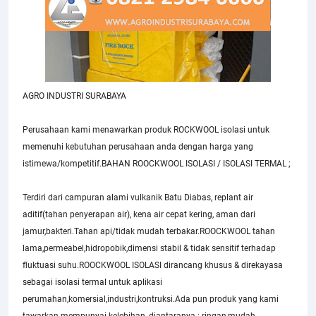
AGRO INDUSTRI SURABAYA
Perusahaan kami menawarkan produk ROCKWOOL isolasi untuk
memenuhi kebutuhan perusahaan anda dengan harga yang
istimewa/kompetitif.BAHAN ROOCKWOOL ISOLASI / ISOLASI TERMAL ;
Terdiri dari campuran alami vulkanik Batu Diabas, replant air
aditif(tahan penyerapan air), kena air cepat kering, aman dari
jamur,bakteri.Tahan api/tidak mudah terbakar.ROOCKWOOL tahan
lama,permeabel,hidropobik,dimensi stabil & tidak sensitif terhadap
fluktuasi suhu.ROOCKWOOL ISOLASI dirancang khusus & direkayasa
sebagai isolasi termal untuk aplikasi
perumahan,komersial,industri,kontruksi.Ada pun produk yang kami