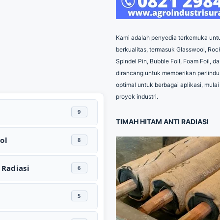
Kami adalah penyedia terkemuka untu
berkualitas, termasuk Glasswool, Roc
Spindel Pin, Bubble Foil, Foam Foil, 
dirancang untuk memberikan perlindu
optimal untuk berbagai aplikasi, mula
proyek industri.
9
TIMAH HITAM ANTI RADIASI
ol
8
 Radiasi
6
n
5