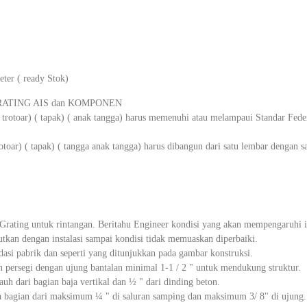
ter ( ready Stok)
GRATING AIS dan KOMPONEN
( trotoar) ( tapak) ( anak tangga) harus memenuhi atau melampaui Standar Fed
rotoar) ( tapak) ( tangga anak tangga) harus dibangun dari satu lembar dengan sa
Grating untuk rintangan. Beritahu Engineer kondisi yang akan mempengaruhi i
jutkan dengan instalasi sampai kondisi tidak memuaskan diperbaiki.
asi pabrik dan seperti yang ditunjukkan pada gambar konstruksi.
n persegi dengan ujung bantalan minimal 1-1 / 2 " untuk mendukung struktur.
uh dari bagian baja vertikal dan ½ " dari dinding beton.
ara bagian dari maksimum ¼ " di saluran samping dan maksimum 3/ 8" di ujung.