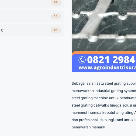
ya
I
24
adiasi
nis
Indonesia
ia
16
i
Radiasi
urabaya
SC
26
dustrial
lier
Besi
Indonesia
Industri
Proyek
ia
i
Indonesia
Konstruksi
a
Sebagai salah satu steel grating supp
Pipa
menawarkan industrial grating syste
Proyek
al
Surabaya
Indonesia
steel grating machine untuk pembuatan
plier
steel grating catwalks hingga solusi un
abaya
Industri
memenuhi semua kebutuhan grating 
Industri
dan profesional. Hubungi kami untuk i
baya
penawaran menarik!
Indonesia
Indonesia