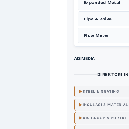
Expanded Metal
Pipa & Valve
Flow Meter
AIS MEDIA
DIREKTORI IN
▶
STEEL & GRATING
Steel
Grating
Surabaya
▶
INSULASI & MATERIAL
Su
▶
AIS GROUP & PORTAL
Steel
Grating
Indonesia