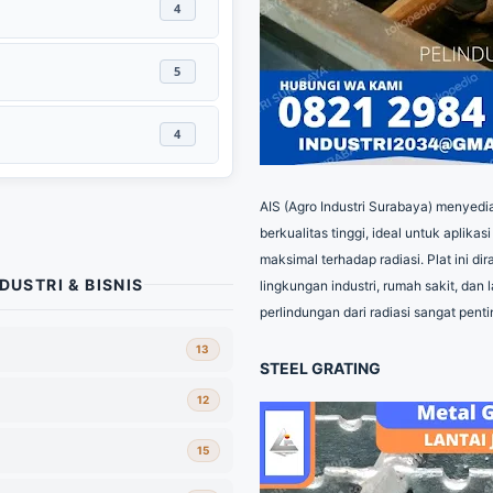
4
5
4
AIS (Agro Industri Surabaya) menyedia
berkualitas tinggi, ideal untuk aplik
maksimal terhadap radiasi. Plat ini d
DUSTRI & BISNIS
lingkungan industri, rumah sakit, dan 
perlindungan dari radiasi sangat penti
13
STEEL GRATING
12
rabaya
15
Industri