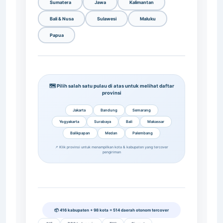
Sumatera
Jawa
Kalimantan
Bali & Nusa
Sulawesi
Maluku
Papua
🗺️ Pilih salah satu pulau di atas untuk melihat daftar
provinsi
Jakarta
Bandung
Semarang
Yogyakarta
Surabaya
Bali
Makassar
Balikpapan
Medan
Palembang
📌 Klik provinsi untuk menampilkan kota & kabupaten yang tercover
pengiriman
📦 416 kabupaten + 98 kota = 514 daerah otonom tercover