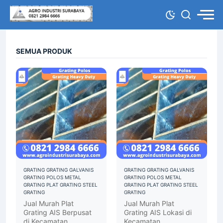
SEMUA PRODUK
GRATING
GRATING GALVANIS
GRATING
GRATING GALVANIS
GRATING POLOS
METAL
GRATING POLOS
METAL
GRATING
PLAT GRATING
STEEL
GRATING
PLAT GRATING
STEEL
GRATING
GRATING
Jual Murah Plat
Jual Murah Plat
Grating AIS Berpusat
Grating AIS Lokasi di
di Kecamatan
Kecamatan