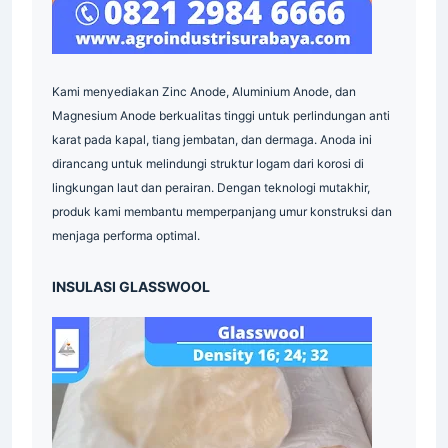
Insulasi
Industrial
Supplier
Surabaya
Serrated
Grating
Industri
Pallet
Mesh
Pipa
Supplier
Industri
Kami menyediakan Zinc Anode, Aluminium Anode, dan
Indonesia
Magnesium Anode berkualitas tinggi untuk perlindungan anti
Grating
Galvanis
Industri
karat pada kapal, tiang jembatan, dan dermaga. Anoda ini
Plat
Industri
Industrial
Indonesia
dirancang untuk melindungi struktur logam dari korosi di
Supplier
Grating
Galvanis
Indonesia
lingkungan laut dan perairan. Dengan teknologi mutakhir,
produk kami membantu memperpanjang umur konstruksi dan
Industrial
Indonesia
Indonesia
menjaga performa optimal.
Material
Industri
Industri
INSULASI GLASSWOOL
Indonesia
Industri
Supplier
Industrial
Industri
Surabaya
Material