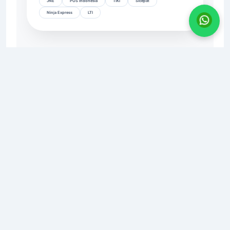
JNE
POS Indonesia
TIKI
Sicepat
Ninja Express
LTI
CV. AGRO INDUSTRI SURABAYA
📍
Alamat:
JL. KIG Selatan IV, No. 11, Kawasan Industri
Gresik
📧
Email:
agroindustri.sby@gmail.com
📞
WhatsApp/Telp:
0821-2984-6666
🌐
Website:
www.agroindustrisurabaya.com
© 2010 - 2024
Agro Industri Surabaya
Layanan Pengiriman AIS ke Seluruh Indonesia
Agro Industri Surabaya (AIS) melayani pengiriman produk
industri ke berbagai kota besar di Indonesia, termasuk:
✅
Pulau Jawa
: Jakarta, Surabaya, Bandung, Semarang,
Yogyakarta, Bekasi, Depok, Tangerang, Bogor, Malang, Solo,
Cirebon, Kediri, Purwokerto, dan lainnya. | ✅
Sumatra
:
Medan, Palembang, Pekanbaru, Padang, Batam, Bandar