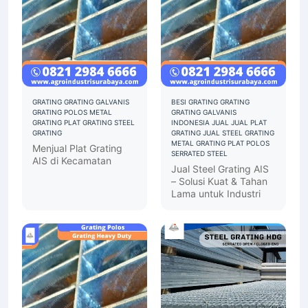
GRATING
GRATING GALVANIS
BESI GRATING
GRATING
GRATING POLOS
METAL
GRATING GALVANIS
GRATING
PLAT GRATING
STEEL
INDONESIA
JUAL
JUAL PLAT
GRATING
GRATING
JUAL STEEL GRATING
METAL GRATING
PLAT
POLOS
Menjual Plat Grating
SERRATED
STEEL
AIS di Kecamatan
Jual Steel Grating AIS
– Solusi Kuat & Tahan
Lama untuk Industri