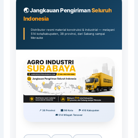
🌏 Jangkauan Pengiriman
Seluruh
Indonesia
Distributor resmi material konstruksi & industrial — melayani
514 kota/kabupaten, 38 provinsi, dari Sabang sampai
Merauke
📍 38 Provinsi
🏙️ 98 Kota
🏞️ 416 Kabupaten
🚚 514 Wilayah Tercover