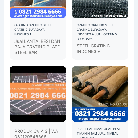
GRATING
GRATING STEEL
GRATING
GRATING STEEL
GRATING SURABAYA
GRATING SURABAYA
INDONESIA
INDONESIA
JUAL GRATING
SURABAYA
Jual LANTAI BESI DAN
STEEL GRATING
BAJA GRATING PLATE
INDONESIA
STEEL BAR
JUAL PLAT TIMAH
JUAL PLAT
PRODUK CV AIS | WA
TIMAH HITAM
JUAL TIMBAL
082129846666
LEMBARAN