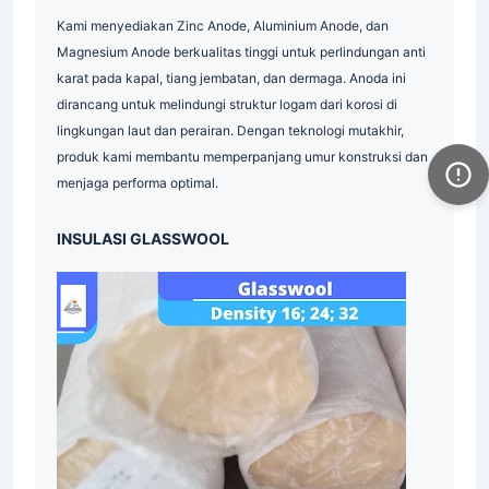
Pipa
Supplier
Industri
Kami menyediakan Zinc Anode, Aluminium Anode, dan
Indonesia
Magnesium Anode berkualitas tinggi untuk perlindungan anti
Grating
Galvanis
Industri
karat pada kapal, tiang jembatan, dan dermaga. Anoda ini
Plat
Industri
Industrial
Indonesia
dirancang untuk melindungi struktur logam dari korosi di
Supplier
Grating
Galvanis
Indonesia
lingkungan laut dan perairan. Dengan teknologi mutakhir,
produk kami membantu memperpanjang umur konstruksi dan
Industrial
Indonesia
Indonesia
menjaga performa optimal.
Material
Industri
Industri
INSULASI GLASSWOOL
Indonesia
Industri
Supplier
Industrial
Industri
Surabaya
Material