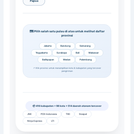
Papua
🗺️ Pilih salah satu pulau di atas untuk melihat daftar
provinsi
Jakarta
Bandung
Semarang
Yogyakarta
Surabaya
Bali
Makassar
Balikpapan
Medan
Palembang
📌 Klik provinsi untuk menampilkan kota & kabupaten yang tercover
pengiriman
📦 416 kabupaten + 98 kota = 514 daerah otonom tercover
JNE
POS Indonesia
TIKI
Sicepat
Ninja Express
LTI