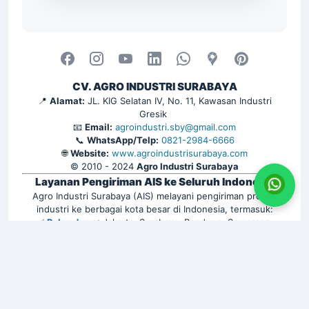
CV. AGRO INDUSTRI SURABAYA
📍
Alamat:
JL. KIG Selatan IV, No. 11, Kawasan Industri
Gresik
📧
Email:
agroindustri.sby@gmail.com
📞
WhatsApp/Telp:
0821-2984-6666
🌐
Website:
www.agroindustrisurabaya.com
© 2010 - 2024
Agro Industri Surabaya
Layanan Pengiriman AIS ke Seluruh Indonesia
Agro Industri Surabaya (AIS) melayani pengiriman produk
industri ke berbagai kota besar di Indonesia, termasuk:
✅
Pulau Jawa
: Jakarta, Surabaya, Bandung, Semarang,
Yogyakarta, Bekasi, Depok, Tangerang, Bogor, Malang, Solo,
Cirebon, Kediri, Purwokerto, dan lainnya. | ✅
Sumatra
:
Medan, Palembang, Pekanbaru, Padang, Batam, Bandar
Lampung, Jambi, Bengkulu, dan sekitarnya. | ✅
Kalimantan
:
Balikpapan, Samarinda, Banjarmasin, Pontianak, Tarakan,
Palangkaraya, serta kota lainnya. | ✅
Sulawesi
: Makassar,