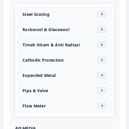
Steel Grating
9
Rockwool & Glasswool
8
Timah Hitam & Anti Radiasi
6
Cathodic Protection
5
Expanded Metal
4
Pipa & Valve
5
Flow Meter
4
AIS MEDIA