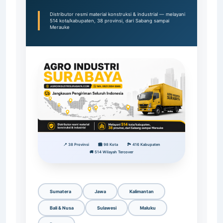
Distributor resmi material konstruksi & industrial — melayani
514 kota/kabupaten, 38 provinsi, dari Sabang sampai
Merauke
📍 38 Provinsi
🏙️ 98 Kota
🏞️ 416 Kabupaten
🚚 514 Wilayah Tercover
Sumatera
Jawa
Kalimantan
Bali & Nusa
Sulawesi
Maluku