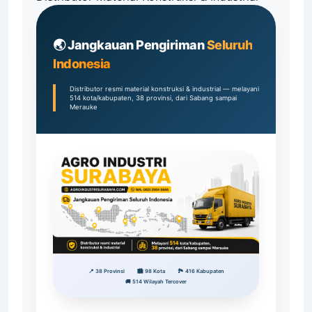
🌏 Jangkauan Pengiriman
Seluruh
Indonesia
Distributor resmi material konstruksi & industrial — melayani
514 kota/kabupaten, 38 provinsi, dari Sabang sampai
Merauke
📍 38 Provinsi
🏙️ 98 Kota
🏞️ 416 Kabupaten
🚚 514 Wilayah Tercover