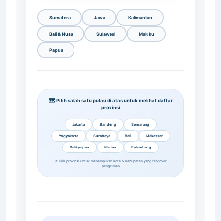
Sumatera
Jawa
Kalimantan
Bali & Nusa
Sulawesi
Maluku
Papua
🗺️ Pilih salah satu pulau di atas untuk melihat daftar
provinsi
Jakarta
Bandung
Semarang
Yogyakarta
Surabaya
Bali
Makassar
Balikpapan
Medan
Palembang
📌 Klik provinsi untuk menampilkan kota & kabupaten yang tercover
pengiriman