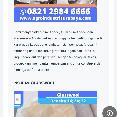
Pallet
Mesh
Industri
Insulasi
Industrial
Supplier
Surabaya
Serrated
Grating
Industri
Pallet
Mesh
Pipa
Supplier
Industri
Kami menyediakan Zinc Anode, Aluminium Anode, dan
Indonesia
Magnesium Anode berkualitas tinggi untuk perlindungan anti
Grating
Galvanis
Industri
karat pada kapal, tiang jembatan, dan dermaga. Anoda ini
Plat
Industri
Industrial
Indonesia
dirancang untuk melindungi struktur logam dari korosi di
Supplier
Grating
Galvanis
Indonesia
lingkungan laut dan perairan. Dengan teknologi mutakhir,
produk kami membantu memperpanjang umur konstruksi dan
Industrial
Indonesia
Indonesia
menjaga performa optimal.
Material
Industri
Industri
INSULASI GLASSWOOL
Indonesia
Industri
Supplier
Industrial
Industri
Surabaya