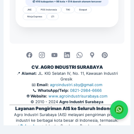
📦 416 kabupaten + 98 kota = 514 daerah otonom tercover
JNE
POS Indonesia
TIKI
Sicepat
Ninja Express
LTI
CV. AGRO INDUSTRI SURABAYA
📍
Alamat:
JL. KIG Selatan IV, No. 11, Kawasan Industri
Gresik
📧
Email:
agroindustri.sby@gmail.com
📞
WhatsApp/Telp:
0821-2984-6666
🌐
Website:
www.agroindustrisurabaya.com
© 2010 - 2024
Agro Industri Surabaya
Layanan Pengiriman AIS ke Seluruh Indonesia
Agro Industri Surabaya (AIS) melayani pengiriman produk
industri ke berbagai kota besar di Indonesia, termasuk:
✅
Pulau Jawa
: Jakarta, Surabaya, Bandung, Semarang,
Yogyakarta, Bekasi, Depok, Tangerang, Bogor, Malang, Solo,